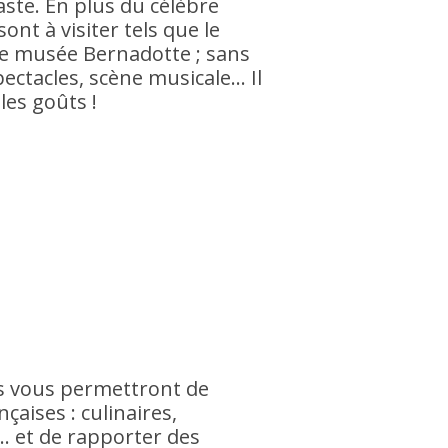
vaste. En plus du célèbre
nt à visiter tels que le
e musée Bernadotte ; sans
pectacles, scène musicale… Il
les goûts !
s vous permettront de
nçaises : culinaires,
… et de rapporter des