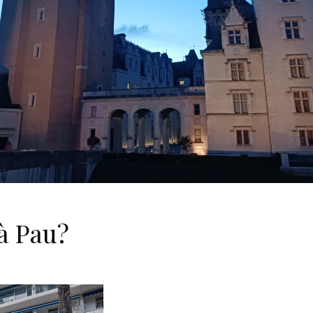
 à Pau?